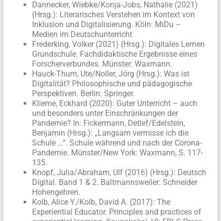
Dannecker, Wiebke/Konja-Jobs, Nathalie (2021)
(Hrsg.): Literarisches Verstehen im Kontext von
Inklusion und Digitalisierung. Köln: MiDu –
Medien im Deutschunterricht
Frederking, Volker (2021) (Hrsg.): Digitales Lernen
Grundschule. Fachdidaktische Ergebnisse eines
Forscherverbundes. Münster: Waxmann.
Hauck-Thum, Ute/Noller, Jörg (Hrsg.): Was ist
Digitalität? Philosophische und pädagogische
Perspektiven. Berlin: Springer.
Klieme, Eckhard (2020): Guter Unterricht – auch
und besonders unter Einschränkungen der
Pandemie? In: Fickermann, Detlef/Edelstein,
Benjamin (Hrsg.): „Langsam vermisse ich die
Schule …“. Schule während und nach der Corona-
Pandemie. Münster/New York: Waxmann, S. 117-
135.
Knopf, Julia/Abraham, Ulf (2016) (Hrsg.): Deutsch
Digital. Band 1 & 2. Baltmannsweiler: Schneider
Hohengehren.
Kolb, Alice Y./Kolb, David A. (2017): The
Experiential Educator. Principles and practices of