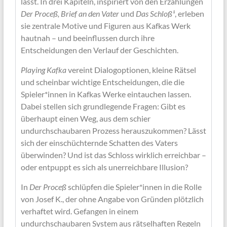
lässt. In drei Kapiteln, inspiriert von den Erzählungen
Der Proceß, Brief an den Vater
und
Das
Schloß¹
, erleben
sie zentrale Motive und Figuren aus Kafkas Werk
hautnah – und beeinflussen durch ihre
Entscheidungen den Verlauf der Geschichten.
Playing Kafka
vereint Dialogoptionen, kleine Rätsel
und scheinbar wichtige Entscheidungen, die die
Spieler*innen in Kafkas Werke eintauchen lassen.
Dabei stellen sich grundlegende Fragen: Gibt es
überhaupt einen Weg, aus dem schier
undurchschaubaren Prozess herauszukommen? Lässt
sich der einschüchternde Schatten des Vaters
überwinden? Und ist das Schloss wirklich erreichbar –
oder entpuppt es sich als unerreichbare Illusion?
In
Der Proceß
schlüpfen die Spieler*innen in die Rolle
von Josef K., der ohne Angabe von Gründen plötzlich
verhaftet wird. Gefangen in einem
undurchschaubaren System aus rätselhaften Regeln