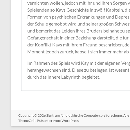
vernichten wollen, jedoch mit ihr und ihren Sorgen 
Spielenden so Kays Geschichte in zwölf Kapiteln, d
Formen von psychischen Erkrankungen und Depressi
der Schule gemobbt wird und seiner großen Schwest
und bemerkt das Leiden ihres Bruders beinahe zu spä
Gefangenschaft in einer Beziehung darstellt, die für
der Konflikt Kays mit ihrem Freund beschrieben, der
Moment jedoch zurück, kapselt sich immer mehr ab u
Im Rahmen des Spiels wird Kay mit der eigenen Verg
herangewachsen sind. Diese zu besiegen, ist wesentl
durch das innere Labyrinth begleitet.
Copyright © 2026
Zentrum für didaktische Computerspielforschung
. All
ThemeGrill. Präsentiert von:
WordPress
.