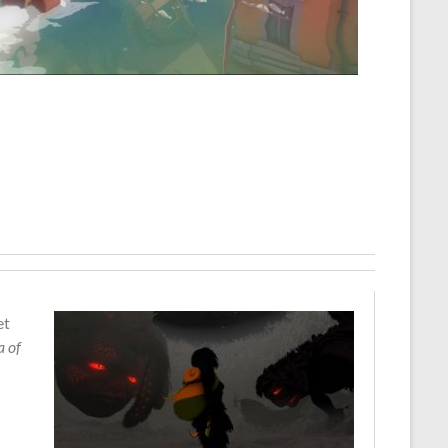
et
a of