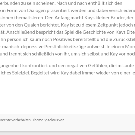
verbunden zu sein scheinen. Nach und nach enthüllt sich den
ie in Form von Dialogen präsentiert werden und dabei verschieden
onen thematisieren. Den Anfang macht Kays kleiner Bruder, der 
er von den Qualen berichtet. Kay ist zu diesem Zeitpunkt jedoch 
t. Anschließend bespricht das Spiel die Geschichte von Kays Elte
 ihn persönlich kaum noch Positives bereitstellt und die Zurückste
 manisch-depressive Persönlichkeitszüge aufweist. In einem Moment
nd trennt sich schließlich von ihr, um sich selbst und Kay vor no
angenheit konfrontiert und den negativen Gefühlen, die im Laufe
iches Spielziel. Begleitet wird Kay dabei immer wieder von einer l
e Rechte vorbehalten. Theme
Spacious
von