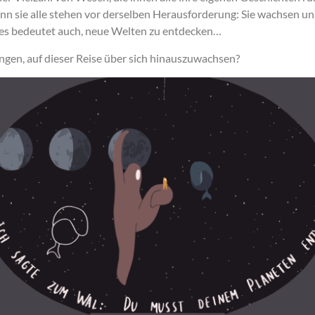
n sie alle stehen vor derselben Herausforderung: Sie wachsen un
ies bedeutet auch, neue Welten zu entdecken…
ngen, auf dieser Reise über sich hinauszuwachsen?